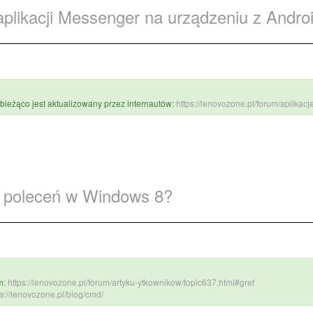
aplikacji Messenger na urządzeniu z Andr
bieżąco jest aktualizowany przez internautów:
https://lenovozone.pl/forum/aplikacj
z poleceń w Windows 8?
m:
https://lenovozone.pl/forum/artyku-ytkownikow/topic637.html#gref
ps://lenovozone.pl/blog/cmd/