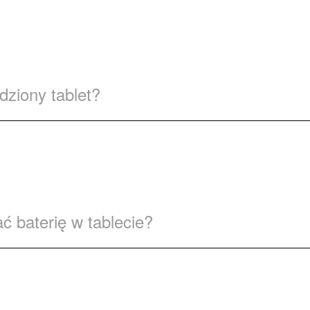
dziony tablet?
ć baterię w tablecie?