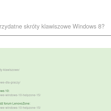
 przydatne skróty klawiszowe Windows 8?
oty-klawiszowe/
zowe-dla-graczy/
ows 10:
szowe-windows-10-helpzone-15/
iedź forum LenovoZone:
szowe-windows-10-helpzone-15/