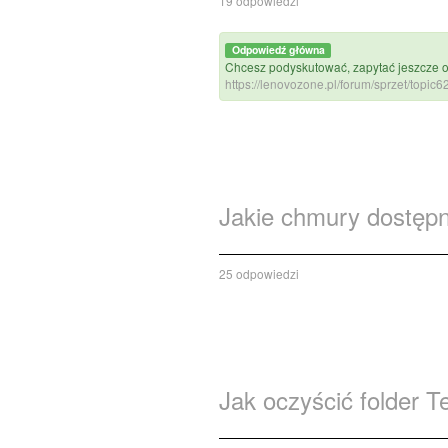
19 odpowiedzi
Odpowiedź główna
Chcesz podyskutować, zapytać jeszcze o
https://lenovozone.pl/forum/sprzet/topic
Jakie chmury dostęp
25 odpowiedzi
Jak oczyścić folder