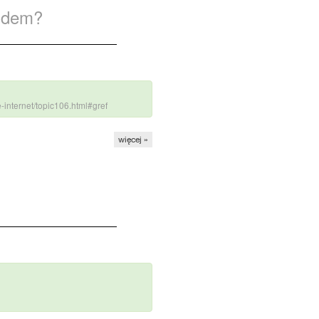
oidem?
e-internet/topic106.html#gref
więcej »