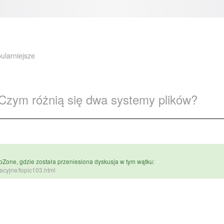
ularniejsze
Czym różnią się dwa systemy plików?
one, gdzie została przeniesiona dyskusja w tym wątku:
acyjne/topic103.html