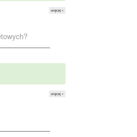
więcej »
netowych?
więcej »