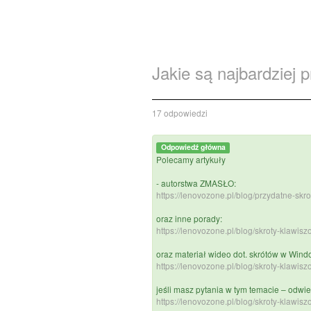
Jakie są najbardziej
17 odpowiedzi
Odpowiedź główna
Polecamy artykuły
- autorstwa ZMASŁO:
https://lenovozone.pl/blog/przydatne-skr
oraz inne porady:
https://lenovozone.pl/blog/skroty-klawis
oraz materiał wideo dot. skrótów w Wind
https://lenovozone.pl/blog/skroty-klawi
jeśli masz pytania w tym temacie – odw
https://lenovozone.pl/blog/skroty-klawi