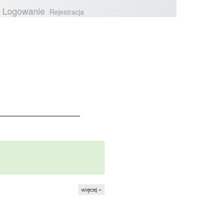
Logowanie
Rejestracja
https://lenovozone.pl/blog/
więcej »