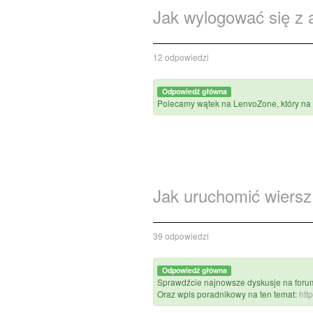
Jak wylogować się z 
12 odpowiedzi
Odpowiedź główna
Polecamy wątek na LenvoZone, który na 
Jak uruchomić wiers
39 odpowiedzi
Odpowiedź główna
Sprawdźcie najnowsze dyskusje na foru
Oraz wpis poradnikowy na ten temat:
htt