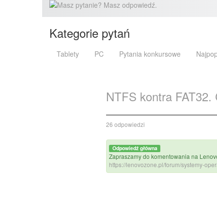
Kategorie pytań
Tablety
PC
Pytania konkursowe
Najpop
NTFS kontra FAT32. 
26 odpowiedzi
Odpowiedź główna
Zapraszamy do komentowania na LenovoZ
https://lenovozone.pl/forum/systemy-oper