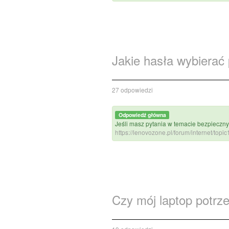
Jakie hasła wybierać
27 odpowiedzi
Odpowiedź główna
Jeśli masz pytania w temacie bezpiecz
https://lenovozone.pl/forum/internet/topi
Czy mój laptop potrz