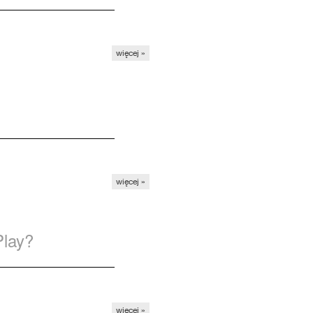
więcej »
więcej »
Play?
więcej »