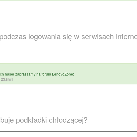
 podczas logowania się w serwisach inter
nych haseł zapraszamy na forum LenovoZone:
c123.html
ebuje podkładki chłodzącej?